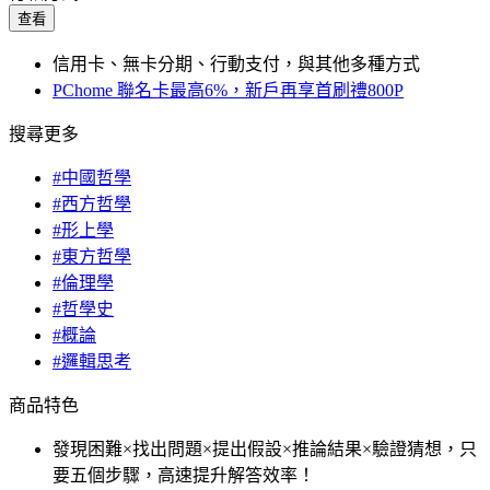
查看
信用卡、無卡分期、行動支付，與其他多種方式
PChome 聯名卡最高6%，新戶再享首刷禮800P
搜尋更多
#中國哲學
#西方哲學
#形上學
#東方哲學
#倫理學
#哲學史
#概論
#邏輯思考
商品特色
發現困難×找出問題×提出假設×推論結果×驗證猜想，只
要五個步驟，高速提升解答效率！