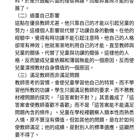
科，於是只鼓勵片面的理智興趣，而壓抑實際才能的發
展了。
（二）過重自己影響
這點在優良教師尤甚，他只靠自己的才能以引起兒童的
努力，這樣個人影響就代替了功課自身的動機。在他的
經驗中，覺得有時功課不能引起注意時，他自己的人格
卻常有神效；他就漸漸地利用自己的才能，直至教師與
兒童的關係，代替了兒童與功課的關係。這樣他的人
格，反而變成兒童依賴和薄弱無能的一個原因，反而使
兒童漠視教材自身價值的一個原因。
（三）滿足教師而非滿足問題
教師思考的習慣，會使兒童學習他自己的特質，而不學
習他所教的功課。學生只圖滿足教師的要求，而不務教
材裡問題的探究。「這答案對不對？」其意義成了「這
答案會使教師喜歡不喜歡」而不是「這答案能不能滿足
問題內含的條件」。兒童在學校裡觀察人類本性而熟悉
人情，原不算沒有價值，但如其他的問題，是在於如何
使教師滿足；他的成績，是對別人的標準適應，這顯然
要不得了。