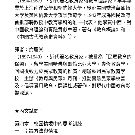
（1894-1967），近代著名教育家和教育理論家。早年畢
業於上海南洋公學和聖約翰大學，後赴美國喬治華盛頓
大學及英國倫敦大學攻讀教育學。1942年成為國民政府
首批部聘教授中教育學科的唯 一代表。他學貫中西，對
中國教育理論和實踐貢獻卓著，著有《教育概論》和
《中國古代教育史資料》等。
譯者：俞慶棠
（1897-1949），近代著名教育家，被譽為「民眾教育的
保姆」。留學美國哈佛與哥倫比亞大學，專修教育學，
回國後致力於民眾教育的推廣。創辦蘇州民眾教育學
校，主辦《教育與民眾》月刊，推動實驗民眾學校普
及。倡導實用教育，翻譯杜威著作，對現代中國教育影
響深遠。
★內文試閱：
第四章 校園情境中的思考訓練
一 引論方法與情境