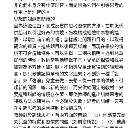
非它們本身含有什麼理智，而是因為它們在引導思考的
作用上是理智的。
思想的訓練是間接的
因為這些理由，養成反省的思考習慣的方法，在於怎樣
供給可以引起好奇的情境，怎樣構成經驗中事物的連
繫，以增加暗示的流暢；怎樣設定問題和目的，以取得
觀念的連貫。這些題目以後還要詳論，而現在學校的情
境不符合這種條件，可以先舉一二例來指明。遇到兒童
提問的時候，教師常叫他噤聲不言，兒童的探索和找尋
被認為不方便，被討厭。不指導兒童連繫得到的經驗事
實，卻只教他記憶單軌的文字連繫；不創造一種「設
計」來「強迫」兒童去做、去想。從一件事的做成，引
起新的問題，暗示新的設計，而只供給固定的教材。只
要這種錯誤的情境存在著，即使教師創造出訓練思考的
特殊方法或練習來，也必歸於失敗。思考的訓練，只有
在引起思考的原因控制上得到成功。
教師對於訓練思考，有兩方面的問題：（1）他應當先研
究兒童的特質和習慣的問題（如前章所說）；（2）他應