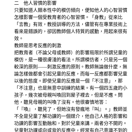
二 他人習慣的影響
只要知道人類本性中的模仿傾向，便知他人的心智習慣
怎樣影響一個受教育者的心智習慣。「身教」從來比
「言教」有效，教授訓導的方法，儘管有在專業技術上
看來是錯誤的，卻因教師個人特質的感動，用起來很有
效。
教師是思考反應的刺激
把教育者（不論父母或教師）的影響局限於所謂兒童的
模仿，是一種很膚淺的看法。所謂模仿者，只是另一個
較深的原則——刺激反應的原則。教師無論做什麼，無
論怎樣做都會引起兒童的反應，而每一反應都影響兒童
以後的態度。即使兒童的反應是一個「不注意」，那
「不注意」也是無意中訓練的結果。有一個四五歲的小
孩子，幾次被母親叫喚回到屋子裡去，但是不應。問
他，聽見母親的叫喚了沒有。他很審慎地答：
「『喚』，聽見了，但她沒有發瘋地『叫』。」教師並
不全是兒童了解功課的一個媒介，他自己人格的影響和
功課的影響互動融和，對於兒童來講，兩者分不開的。
兒童對功課或向或背的反應中，經常有自己意識不到的