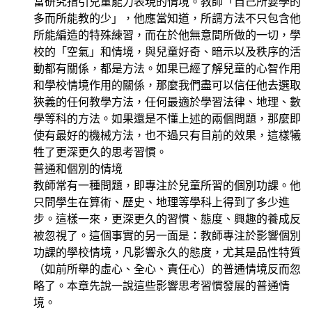
當研究指引兒童能力表現的情境。教師「自己所要學的
多而所能教的少」，他應當知道，所謂方法不只包含他
所能編造的特殊練習，而在於他無意間所做的一切，學
校的「空氣」和情境，與兒童好奇、暗示以及秩序的活
動都有關係，都是方法。如果已經了解兒童的心智作用
和學校情境作用的關係，那麼我們盡可以信任他去選取
狹義的任何教學方法，任何最適於學習法律、地理、數
學等科的方法。如果還是不懂上述的兩個問題，那麼即
使有最好的機械方法，也不過只有目前的效果，這樣犧
牲了更深更久的思考習慣。
普通和個別的情境
教師常有一種問題，即專注於兒童所習的個別功課。他
只問學生在算術、歷史、地理等學科上得到了多少進
步。這樣一來，更深更久的習慣、態度、興趣的養成反
被忽視了。這個事實的另一面是：教師專注於影響個別
功課的學校情境，凡影響永久的態度，尤其是品性特質
（如前所舉的虛心、全心、責任心）的普通情境反而忽
略了。本章先說一說這些影響思考習慣發展的普通情
境。