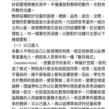
好惡愛憎摻雜在其中，不僅僅是對教師的動作，也對他
所教的功課。
教師這種對於兒童的道德、禮貌、品性、語言、交際、
習慣的影響程度是大家承認的。只因把思考當作一個分
立的心能，遂使教師竟忘卻自己的這種影響。在兒童的
理智上，也一樣實在而深徹，以致對於功課只注意以下
幾個要點：
（一）以己度人
多數人不明白自己心智習慣的特質，假定他無意以此標
準度量他人。例如有人思想中有一種「數目格式」
（number-form），把數目字的系列，伸展於空間，排列
成了格式。問他為什麼沒有說起這特質，他答，這是用
不著說的，還不是每個人都有這種習慣。因此，學生符
合於教師的態度的，便受獎勉；其不合的，便遭忽視或
誤解。理論學科之所以比實用學科視為更有思考訓練的
價值一部分，也就是因為在教育的職業中，只獎勵有理
論興趣的人而摒棄有實務才能的人。依這標準所選擇出
來的教師，又以己度人，再以這標準來評判兒童和學