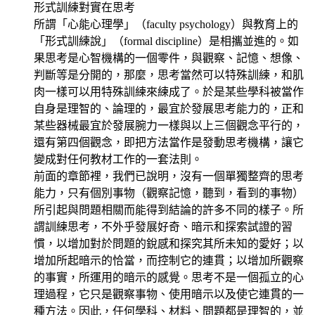
形式訓練對實在思考
所謂「心能心理學」（faculty psychology）與教育上的
「形式訓練說」（formal discipline）是相攜並進的。如
果思考是心智機構的一個零件，與觀察、記憶、想像、
判斷等是分開的，那麼，思考當然可以特殊訓練，和肌
肉一樣可以用特殊訓練來練成了。於是某些學科被當作
自身是理智的、論理的，最宜於發展思考能力的，正和
某些器械最宜於發展腕力一樣與以上三個觀念平行的，
還有第四個觀念，即把方法當作是發動思考機構，讓它
變成對任何教材工作的一套法則。
前面的章節裡，我們已說明，沒有一個單獨整齊的思考
能力，只有個別事物（觀察記憶，聽到，看到的事物）
所引起與問題相關而能得到結論的許多不同的樣子。所
謂訓練思考，不外乎發展好奇、暗示和探索試證的習
慣，以增加對於問題的銳感和探究其所未知的愛好；以
增加所起暗示的恰當，而控制它的連貫；以增加所觀察
的事實，所運用的暗示的感覺。思考不是一個孤立的心
理過程，它只是觀察事物、使用暗示以及使它連貫的一
種方法。因此，任何學科、材料、問題都是理智的，並