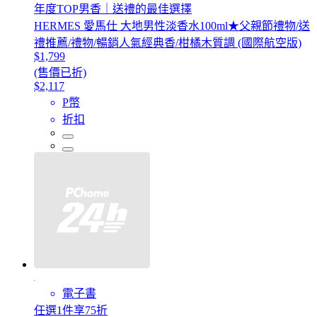
年度TOP男香｜送禮的最佳選擇
HERMES 愛馬仕 大地男性淡香水100ml★父親節禮物/送
禮推薦/禮物/暢銷人氣經典香/柑橘木質調 (國際航空版)
$1,799
(售價已折)
$2,117
P幣
折扣
電子書
任選1件享75折