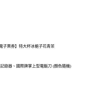
送【電子票券】特大杯冰梔子花青茶
o專用記錄器、國際牌掌上型電鬍刀 (顏色隨機)