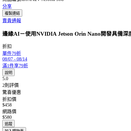
分享
複製連結
賣貴通報
邊緣AI－使用NVIDIA Jetson Orin Nano
折扣
單件79折
08/07
-
08/14
滿1件享79折
說明
5.0
2
則評價
驚喜優惠
折扣價
$458
網路價
$580
追蹤