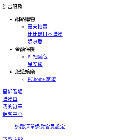
綜合服務
網路購物
露天拍賣
比比昂日本購物
媽咪愛
金融保險
Pi 拍錢包
易安網
旅遊娛樂
PChome 旅遊
最近看過
購物車
我的訂單
顧客中心
追蹤清單
退貨
會員設定
下載 APP