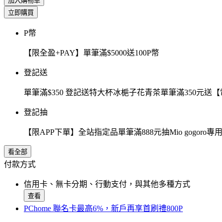
加入購物車
立即購買
P幣
【限全盈+PAY】單筆滿$5000送100P幣
登記送
單筆滿$350 登記送特大杯冰梔子花青茶單筆滿350元
登記抽
【限APP下單】全站指定品單筆滿888元抽Mio gogor
看全部
付款方式
信用卡、無卡分期、行動支付，與其他多種方式
查看
PChome 聯名卡最高6%，新戶再享首刷禮800P