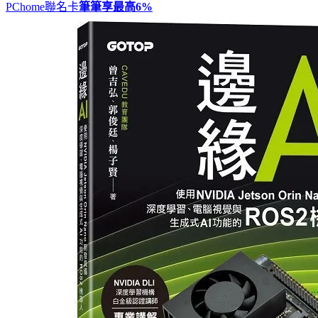
PChome聯名卡
筆筆享最高
6%