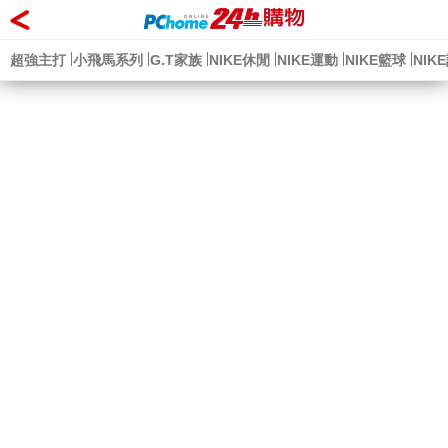
PChome 24h購物
返回
超強主打
小飛馬系列
G.T家族
NIKE休閒
NIKE運動
NIKE籃球
NIK